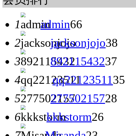
1
admin
66
2
jacksonjojo
38
3
892115432
37
4
qq22123511
35
5
277502157
28
6
kkkstorm
26
7
Misanda
23