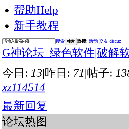
帮助
Help
新手教程
搜索
热搜:
活动
交友
discuz
搜索
G神论坛_绿色软件|破解
今日:
13
|
昨日:
71
|
帖子:
13
xz114514
最新回复
论坛热图