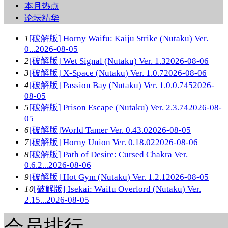
本月热点
论坛精华
1
[破解版] Horny Waifu: Kaiju Strike (Nutaku) Ver.
0...
2026-08-05
2
[破解版] Wet Signal (Nutaku) Ver. 1.3
2026-08-06
3
[破解版] X-Space (Nutaku) Ver. 1.0.7
2026-08-06
4
[破解版] Passion Bay (Nutaku) Ver. 1.0.0.745
2026-
08-05
5
[破解版] Prison Escape (Nutaku) Ver. 2.3.74
2026-08-
05
6
[破解版]World Tamer Ver. 0.43.0
2026-08-05
7
[破解版] Horny Union Ver. 0.18.02
2026-08-06
8
[破解版] Path of Desire: Cursed Chakra Ver.
0.6.2...
2026-08-06
9
[破解版] Hot Gym (Nutaku) Ver. 1.2.1
2026-08-05
10
[破解版] Isekai: Waifu Overlord (Nutaku) Ver.
2.15...
2026-08-05
会员排行