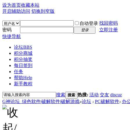
设为首页
收藏本站
开启辅助访问
切换到窄版
找回密码
自动登录
密码
立即注册
登录
快捷导航
论坛
BBS
积分商城
积分抽奖
每日签到
任务
帮助
Help
新手教程
搜索
热搜:
活动
交友
discuz
搜索
G神论坛_绿色软件|破解软件|破解游戏
»
论坛
›
PC破解软件
›
办