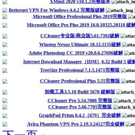
XMind 2020 v10.1.2完整版本
Betternet VPN For Windows 4.4.2 完整版破解
Microsoft Office Professional Plus 2019完整版
Microsoft Office Pro Plus 2019 16.0.10325.20118
CCleaner专业版/商业版5.61.7392破解
Winstep Nexus Ultimate 18.12.1135破解
Adobe Photoshop CC 2019 v20.0.6.27696破解
Internet Download Manager（IDM）6.32 Build 5 破
TreeSize Professional 7.1.5.1471完整版
CCleaner Professional Plus 5.55完整版
卸载工具3.5.10 Build 5670 破解版
CCleaner Pro 5.54.7088 完整版
CCleaner Pro 5.66.7705完整版
GraphPad Prism 8.4.2（679）完全破解
Avira Phantom VPN Pro 2.19.3.24127完全破解