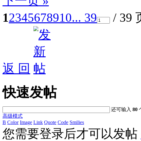
下一页 »
1
2
3
4
5
6
7
8
9
10
... 39
/ 39
返 回
快速发帖
还可输入
80
高级模式
B
Color
Image
Link
Quote
Code
Smilies
您需要登录后才可以发帖