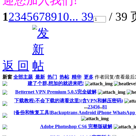
迎您加入我们!
1
2
3
4
5
6
7
8
9
10
... 39
/ 39
返 回
新窗
全部主题
最新
热门
热帖
精华
更多
作者
回复/查看
最后
建了个群,想加的就进来吧!
Betternet VPN Premium 5.0.5完全破解
下载教程:不会下载的请看这里!(含VPN和解压密码)
...
2
3
4
5
6
..
81
[备份和恢复工具]Backuptrans Android iPhone WhatsApp Tran
Adobe Photoshop CS6 完整版破解