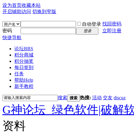
设为首页
收藏本站
开启辅助访问
切换到窄版
找回密码
自动登录
密码
立即注册
登录
快捷导航
论坛
BBS
积分商城
积分抽奖
每日签到
任务
帮助
Help
新手教程
搜索
热搜:
活动
交友
discuz
搜索
G神论坛_绿色软件|破解
资料