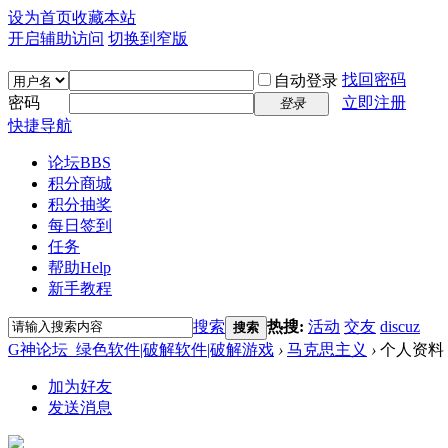
设为首页
收藏本站
开启辅助访问
切换到窄版
找回密码
自动登录
密码
立即注册
登录
快捷导航
论坛
BBS
积分商城
积分抽奖
每日签到
任务
帮助
Help
新手教程
搜索
热搜:
活动
交友
discuz
搜索
G神论坛_绿色软件|破解软件|破解游戏
›
马克思主义
›
个人资料
加为好友
发送消息