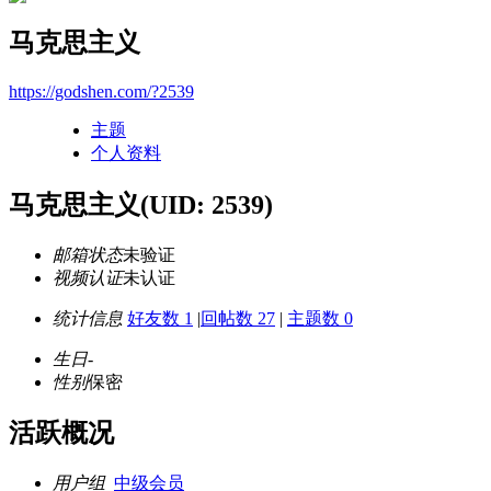
马克思主义
https://godshen.com/?2539
主题
个人资料
马克思主义
(UID: 2539)
邮箱状态
未验证
视频认证
未认证
统计信息
好友数 1
|
回帖数 27
|
主题数 0
生日
-
性别
保密
活跃概况
用户组
中级会员