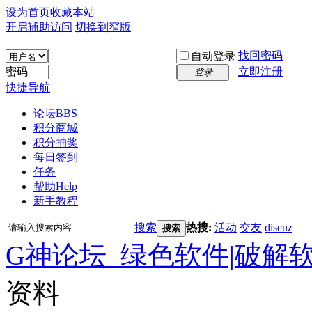
设为首页
收藏本站
开启辅助访问
切换到窄版
找回密码
自动登录
密码
立即注册
登录
快捷导航
论坛
BBS
积分商城
积分抽奖
每日签到
任务
帮助
Help
新手教程
搜索
热搜:
活动
交友
discuz
搜索
G神论坛_绿色软件|破解
资料