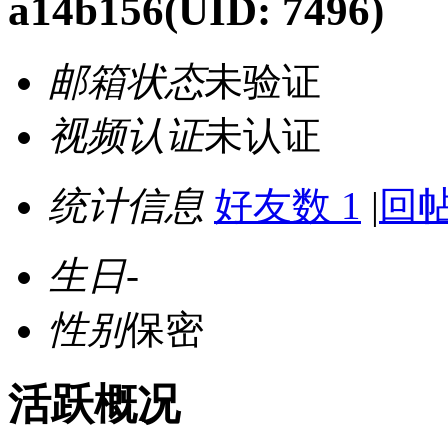
a14b156
(UID: 7496)
邮箱状态
未验证
视频认证
未认证
统计信息
好友数 1
|
回帖
生日
-
性别
保密
活跃概况