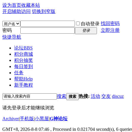
设为首页
收藏本站
开启辅助访问
切换到窄版
找回密码
自动登录
密码
立即注册
登录
快捷导航
论坛
BBS
积分商城
积分抽奖
每日签到
任务
帮助
Help
新手教程
搜索
热搜:
活动
交友
discuz
搜索
请先登录后才能继续浏览
Archiver
|
手机版
|
小黑屋
|
G神论坛
GMT+8, 2026-8-8 07:46
, Processed in 0.021704 second(s), 6 queries